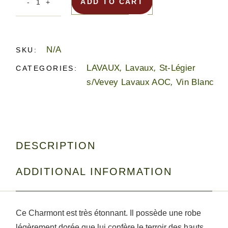
ADD TO CART
N/A
SKU:
LAVAUX
,
Lavaux
,
St-Légier
CATEGORIES:
s/Vevey Lavaux AOC
,
Vin Blanc
DESCRIPTION
ADDITIONAL INFORMATION
Ce Charmont est très étonnant. Il possède une robe
légèrement dorée que lui confère le terroir des hauts