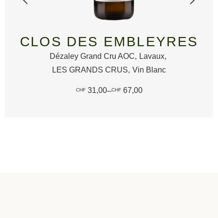
LES DÉSERTS
LAVAUX
Lavaux
Rivaz Grand Cru Lavaux AOC
Vin Blanc
16,80
ns
Select opti
CHF