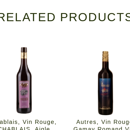
RELATED PRODUCT
ablais
,
Vin Rouge
,
Autres
,
Vin Roug
CHABLAIS
,
Aigle
Gamay Romand 