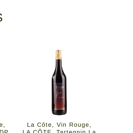
S
e
,
La Côte
,
Vin Rouge
,
VDP
LA CÔTE
,
Tartegnin La