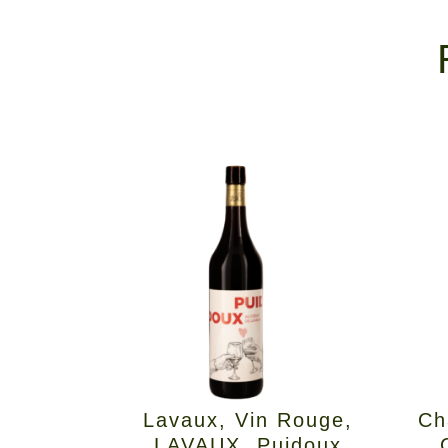
Lavaux
,
Vin Rouge
,
Ch
LAVAUX
,
Puidoux