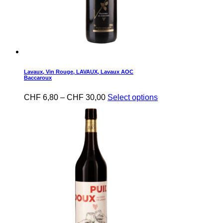
Lavaux
,
Vin Rouge
,
LAVAUX
,
Lavaux AOC
Baccaroux
CHF
6,80
–
CHF
30,00
Select options