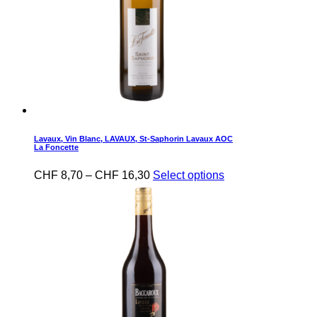
Lavaux
,
Vin Blanc
,
LAVAUX
,
St-Saphorin Lavaux AOC
La Foncette
CHF
8,70
–
CHF
16,30
Select options