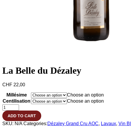
La Belle du Dézaley
CHF
22,00
Millésime
Choose an option
Centilisation
Choose an option
La
Belle
ADD TO CART
du
Dézaley
SKU:
N/A
Categories:
Dézaley Grand Cru AOC
,
Lavaux
,
Vin B
quantity